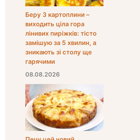
Беру 3 картоплини –
виходить ціла гора
лінивих пиріжків: тісто
замішую за 5 хвилин, а
зникають зі столу ще
гарячими
08.08.2026
Печу цей новий