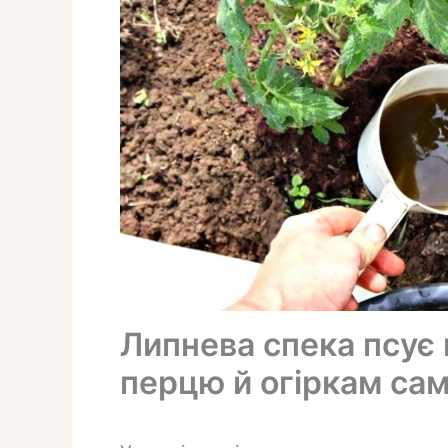
Липнева спека псує
перцю й огіркам сам