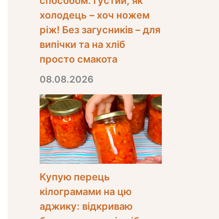
способом: густий, як
холодець – хоч ножем
ріж! Без загусників – для
випічки та на хліб
просто смакота
08.08.2026
Купую перець
кілограмами на цю
аджику: відкриваю