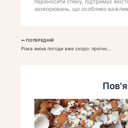
переносити спеку, підтримує якість
захворювань, що особливо важлив
ПОПЕРЕДНІЙ
Різка зміна погоди вже скоро: прогноз на перший тиждень липня в Україні
Пов'я