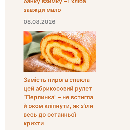
банку взимку – і хліба
завжди мало
08.08.2026
Замість пирога спекла
цей абрикосовий рулет
“Перлинка” – не встигла
й оком кліпнути, як з’їли
весь до останньої
крихти