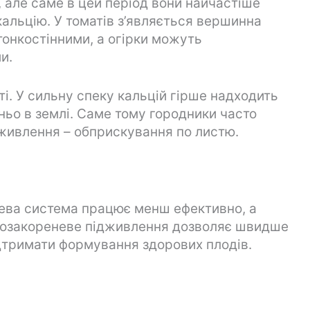
, але саме в цей період вони найчастіше
альцію. У томатів з’являється вершинна
тонкостінними, а огірки можуть
и.
і. У сильну спеку кальцій гірше надходить
тньо в землі. Саме тому городники часто
живлення – обприскування по листю.
нева система працює менш ефективно, а
 Позакореневе підживлення дозволяє швидше
ідтримати формування здорових плодів.