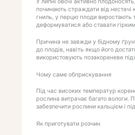
У липні овочі активно плодоносять
починають страждати від нестачі к
гниль, у перцю плоди виростають 
деформуватися або ставати гірким
Причина не завжди у бідному ґрунт
до плодів, навіть якщо його доста
використовують позакореневе під
Чому саме обприскування
Під час високих температур коре
рослина витрачає багато вологи.
забезпечити рослини кальцієм і п
Як приготувати розчин