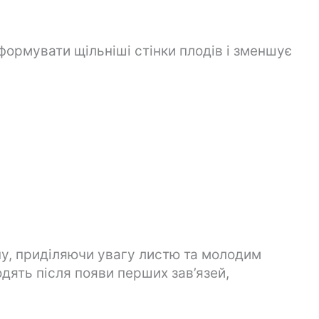
формувати щільніші стінки плодів і зменшує
у, приділяючи увагу листю та молодим
ять після появи перших зав’язей,