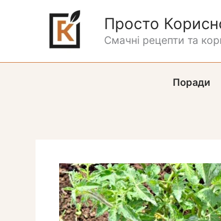
Перейти
до
Просто Корисн
вмісту
Смачні рецепти та кори
Поради