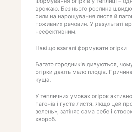
Формування огірків у теплиці – од
врожаю. Без нього рослина швидко
сили на нарощування листя й паго
поживних речовин. У результаті вр
неефективним.
Навіщо взагалі формувати огірки
Багато городників дивуються, чом
огірки дають мало плодів. Причин
куща.
У тепличних умовах огірок активно 
пагонів і густе листя. Якщо цей п
зелень», затіняє сама себе і ство
хвороб.