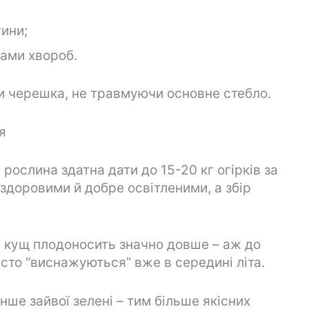
ини;
ками хвороб.
ви черешка, не травмуючи основне стебло.
я
рослина здатна дати до 15-20 кг огірків за
здоровими й добре освітленими, а збір
 кущ плодоносить значно довше – аж до
асто “виснажуються” вже в середині літа.
ше зайвої зелені – тим більше якісних