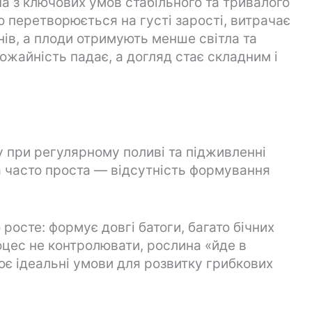
на з ключових умов стабільного та тривалого
 перетворюється на густі зарості, витрачає
нів, а плоди отримують менше світла та
ожайність падає, а догляд стає складним і
у при регулярному поливі та підживленні
а часто проста — відсутність формування
росте: формує довгі батоги, багато бічних
роцес не контролювати, рослина «йде в
рює ідеальні умови для розвитку грибкових