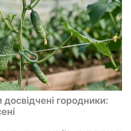
 досвідчені городники:
ені