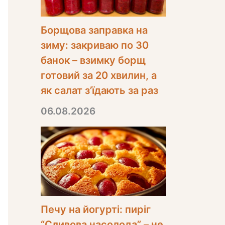
Борщова заправка на
зиму: закриваю по 30
банок – взимку борщ
готовий за 20 хвилин, а
як салат з’їдають за раз
06.08.2026
Печу на йогурті: пиріг
“Сливова насолода” – не