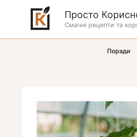
Перейти
до
Просто Корисн
вмісту
Смачні рецепти та кори
Поради