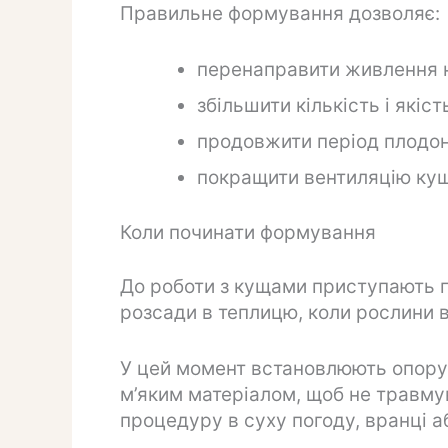
Правильне формування дозволяє:
перенаправити живлення на 
збільшити кількість і якіст
продовжити період плодон
покращити вентиляцію кущ
Коли починати формування
До роботи з кущами приступають п
розсади в теплицю, коли рослини 
У цей момент встановлюють опору 
м’яким матеріалом, щоб не травм
процедуру в суху погоду, вранці аб