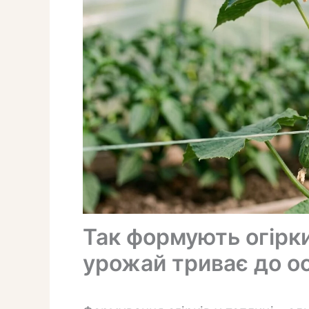
Так формують огірки
урожай триває до ос