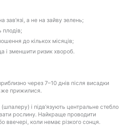
зав’язі, а не на зайву зелень;
ь плодів;
ошення до кількох місяців;
а і зменшити ризик хвороб.
риблизно через 7–10 днів після висадки
вже прижилися.
(шпалеру) і підв’язують центральне стебло
увати рослину. Найкраще проводити
о ввечері, коли немає різкого сонця.