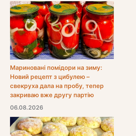
Мариновані помідори на зиму:
Новий рецепт з цибулею –
свекруха дала на пробу, тепер
закриваю вже другу партію
06.08.2026