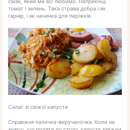
смак, який ми всі любимо. Наприкінці
томат і зелень. Така страва добра і як
гарнір, і як начинка для пиріжків.
Салат зі свіжої капусти
Справжня паличка-виручалочка. Коли не
знаєш, що подати до столу, капуста завжди