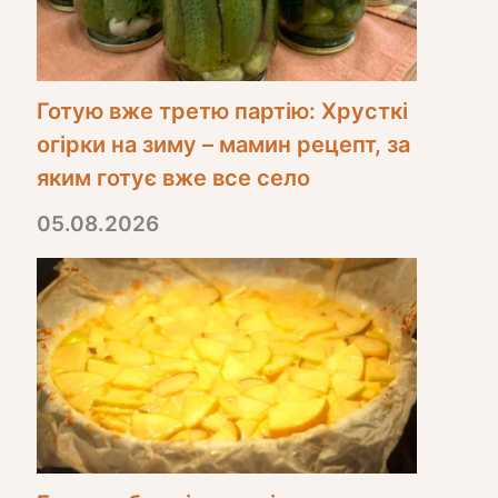
Готую вже третю партію: Хрусткі
огірки на зиму – мамин рецепт, за
яким готує вже все село
05.08.2026