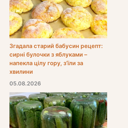
Згадала старий бабусин рецепт:
сирні булочки з яблуками –
напекла цілу гору, з’їли за
хвилини
05.08.2026