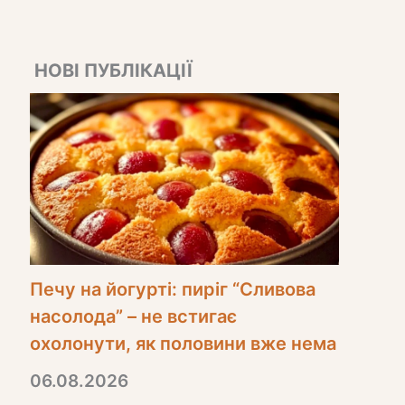
НОВІ ПУБЛІКАЦІЇ
Печу на йогурті: пиріг “Сливова
насолода” – не встигає
охолонути, як половини вже нема
06.08.2026