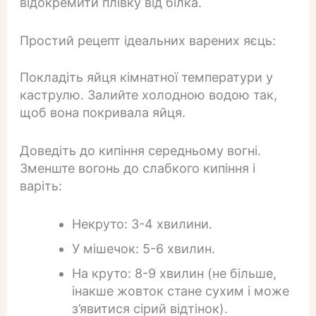
відокремити плівку від білка.
Простий рецепт ідеальних варених яєць:
Покладіть яйця кімнатної температури у
каструлю. Залийте холодною водою так,
щоб вона покривала яйця.
Доведіть до кипіння середньому вогні.
Зменште вогонь до слабкого кипіння і
варіть:
Некруто: 3-4 хвилини.
У мішечок: 5-6 хвилин.
На круто: 8-9 хвилин (не більше,
інакше жовток стане сухим і може
з’явитися сірий відтінок).