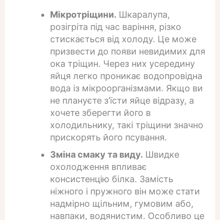
Мікротріщини.
Шкаралупа,
розігріта під час варіння, різко
стискається від холоду. Це може
призвести до появи невидимих ​​для
ока тріщин. Через них усередину
яйця легко проникає водопровідна
вода із мікроорганізмами. Якщо ви
не плануєте з’їсти яйце відразу, а
хочете зберегти його в
холодильнику, такі тріщини значно
прискорять його псування.
Зміна смаку та виду.
Швидке
охолодження впливає
консистенцію білка. Замість
ніжного і пружного він може стати
надмірно щільним, гумовим або,
навпаки, водянистим. Особливо це