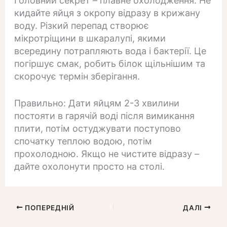
Головний секрет – плавне охолодження. Не
кидайте яйця з окропу відразу в крижану
воду. Різкий перепад створює
мікротріщини в шкаралупі, якими
всередину потрапляють вода і бактерії. Це
погіршує смак, робить білок щільнішим та
скорочує термін зберігання.
Правильно: Дати яйцям 2-3 хвилини
постояти в гарячій воді після вимикання
плити, потім остуджувати поступово
спочатку теплою водою, потім
прохолодною. Якщо не чистите відразу –
дайте охолонути просто на столі.
ПОПЕРЕДНІЙ
ДАЛІ