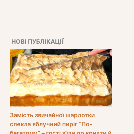
НОВІ ПУБЛІКАЦІЇ
Замість звичайної шарлотки
спекла яблучний пиріг “По-
багатому” – гості з’їли до крихти й