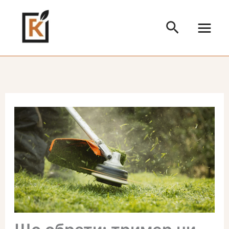
Перейти
до
Пошук
вмісту