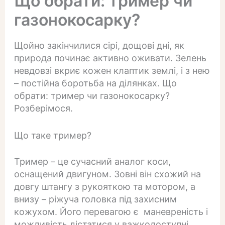
Що обрати: тример чи
газонокосарку?
Щойно закінчилися сірі, дощові дні, як
природа починає активно оживати. Зелень
невдовзі вкриє кожен клаптик землі, і з нею
– постійна боротьба на ділянках. Що
обрати: тример чи газонокосарку?
Розберімося.
Що таке тример?
Тример – це сучасний аналог коси,
оснащений двигуном. Зовні він схожий на
довгу штангу з рукояткою та мотором, а
внизу – ріжуча головка під захисним
кожухом. Його перевагою є маневреність і
можливість дістатися у важкодоступні