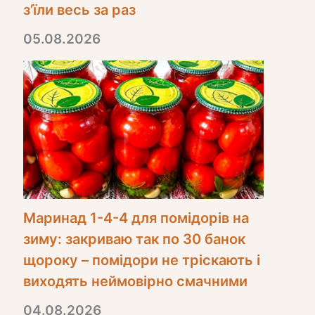
з’їли весь за раз
05.08.2026
Маринад 1-4-4 для помідорів на
зиму: закриваю так по 30 банок
щороку – помідори не тріскають і
виходять неймовірно смачними
04.08.2026