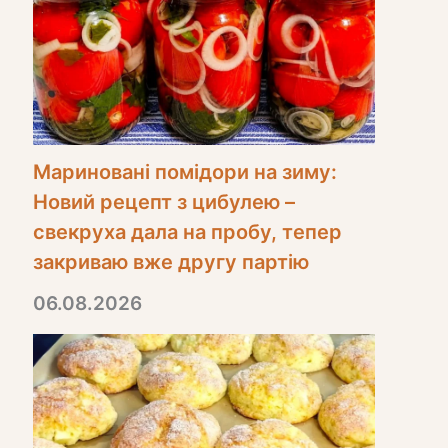
Мариновані помідори на зиму:
Новий рецепт з цибулею –
свекруха дала на пробу, тепер
закриваю вже другу партію
06.08.2026