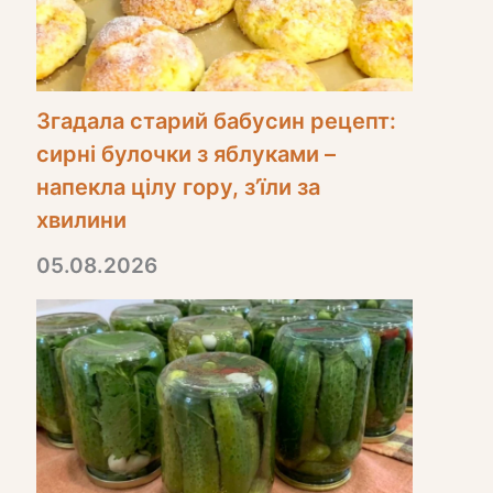
Згадала старий бабусин рецепт:
сирні булочки з яблуками –
напекла цілу гору, з’їли за
хвилини
05.08.2026