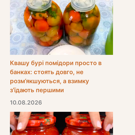
Квашу бурі помідори просто в
банках: стоять довго, не
розм’якшуються, а взимку
з’їдають першими
10.08.2026