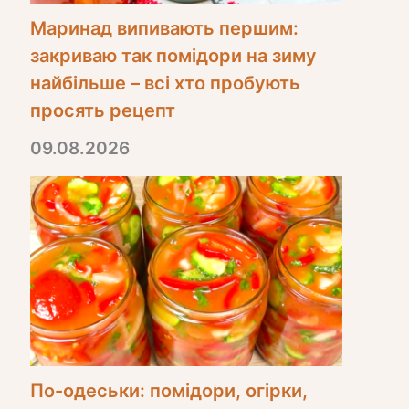
Маринад випивають першим:
закриваю так помідори на зиму
найбільше – всі хто пробують
просять рецепт
09.08.2026
По-одеськи: помідори, огірки,