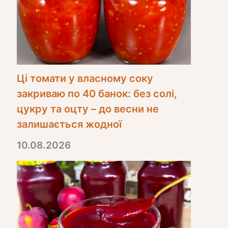
Ці томати у власному соку
закриваю по 40 банок: без солі,
цукру та оцту – до весни не
залишається жодної
10.08.2026