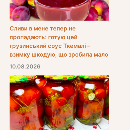
Сливи в мене тепер не
пропадають: готую цей
грузинський соус Ткемалі –
взимку шкодую, що зробила мало
10.08.2026