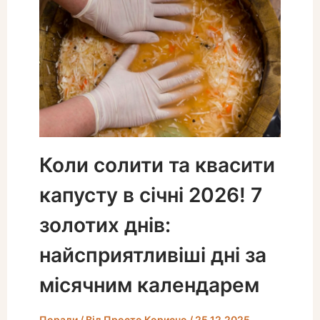
Коли солити та квасити
капусту в січні 2026! 7
золотих днів:
найсприятливіші дні за
місячним календарем
Поради
/ Від
Просто Корисно
/
25.12.2025