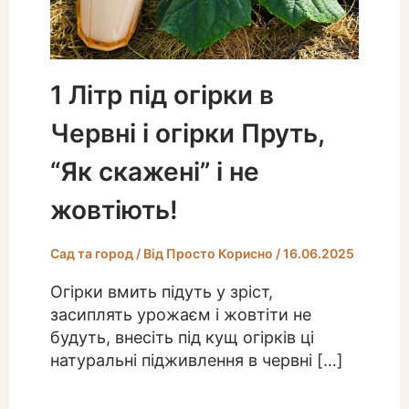
1 Літр під огірки в
Червні і огірки Пруть,
“Як скажені” і не
жовтіють!
Сад та город
/ Від
Просто Корисно
/
16.06.2025
Огірки вмить підуть у зріст,
засиплять урожаєм і жовтіти не
будуть, внесіть під кущ огірків ці
натуральні підживлення в червні […]