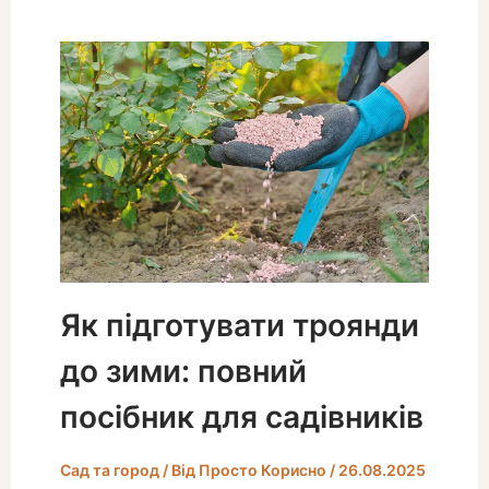
Як підготувати троянди
до зими: повний
посібник для садівників
Сад та город
/ Від
Просто Корисно
/
26.08.2025