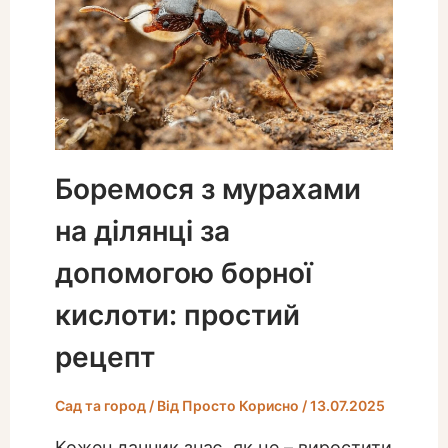
Боремося з мурахами
на ділянці за
допомогою борної
кислоти: простий
рецепт
Сад та город
/ Від
Просто Корисно
/
13.07.2025
Кожен дачник знає, як це – виростити