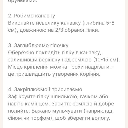
бруньками.
2. Робимо канавку
Викопайте невелику канавку (глибина 5-8
см), довжиною на 2/3 обраної гілки.
3. Заглиблюємо гілочку
Обережно покладіть гілку в канавку,
залишивши верхівку над землею (10-15 см).
Місце кріплення можна трохи надрізати –
це пришвидшить утворення коріння.
4. Закріплюємо і присипаємо
Зафіксуйте гілку шпилькою, гачком або
навіть камінцем. Засипте землею й добре
полийте. Бажано мульчувати (наприклад,
сіном чи торфом), щоб зберегти вологу.