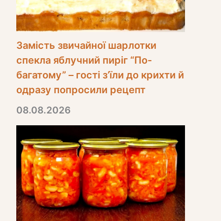
Замість звичайної шарлотки
спекла яблучний пиріг “По-
багатому” – гості з’їли до крихти й
одразу попросили рецепт
08.08.2026