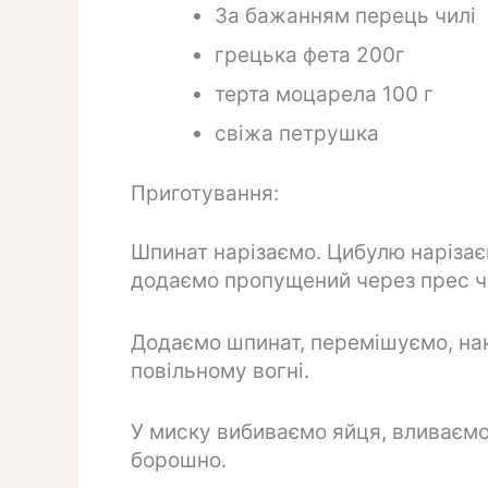
За бажанням перець чилі
грецька фета 200г
терта моцарела 100 г
свіжа петрушка
Приготування:
Шпинат нарізаємо. Цибулю нарізає
додаємо пропущений через прес ча
Додаємо шпинат, перемішуємо, нак
повільному вогні.
У миску вибиваємо яйця, вливаємо
борошно.