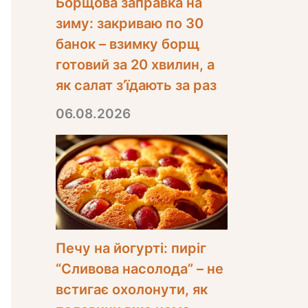
Борщова заправка на
зиму: закриваю по 30
банок – взимку борщ
готовий за 20 хвилин, а
як салат з’їдають за раз
06.08.2026
Печу на йогурті: пиріг
“Сливова насолода” – не
встигає охолонути, як