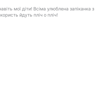
віть мої діти! Всіма улюблена запіканка з
користь йдуть пліч о пліч!