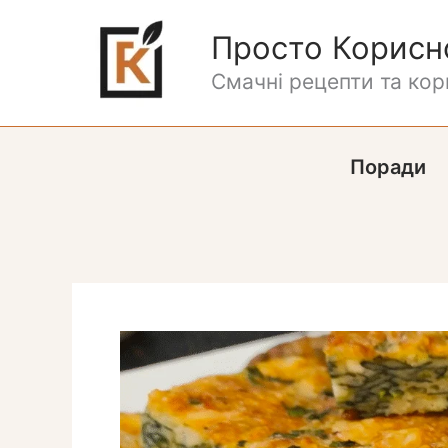
Перейти
до
Просто Корисн
вмісту
Смачні рецепти та кори
Поради