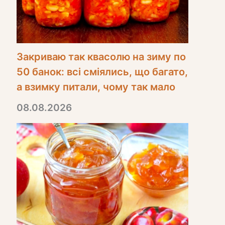
Закриваю так квасолю на зиму по
50 банок: всі сміялись, що багато,
а взимку питали, чому так мало
08.08.2026