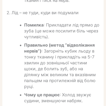
тканин і тиск на нерв.
2. Лід – не туди, куди ви подумали
Помилка
: Прикладати лід прямо до
зуба (це може посилити біль через
чутливість).
Правильно (метод “відволікання
нервів”)
: Загорніть кубик льоду в
тонку тканину і прикладіть на 5-7
хвилин до зовнішньої частини
щоки, де болить зуб, або на
ділянку між великим та вказівним
пальцем на протилежній від болю
руці.
Чому це працює
: Холод звужує
судини, зменшуючи набряк.