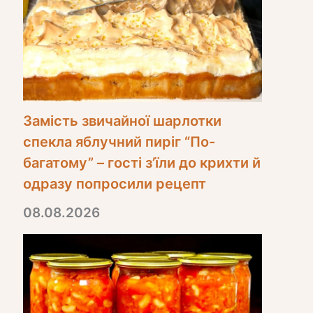
Замість звичайної шарлотки
спекла яблучний пиріг “По-
багатому” – гості з’їли до крихти й
одразу попросили рецепт
08.08.2026