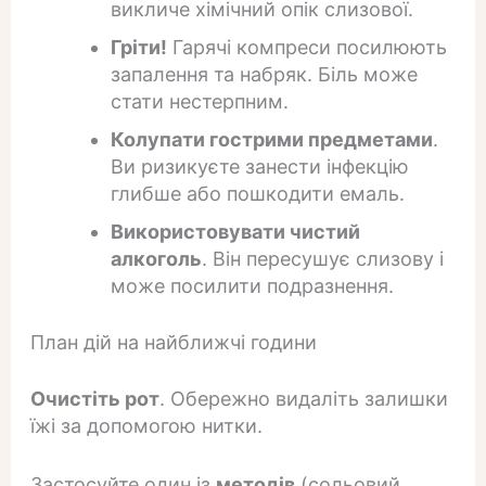
викличе хімічний опік слизової.
Гріти!
Гарячі компреси посилюють
запалення та набряк. Біль може
стати нестерпним.
Колупати гострими предметами
.
Ви ризикуєте занести інфекцію
глибше або пошкодити емаль.
Використовувати чистий
алкоголь
. Він пересушує слизову і
може посилити подразнення.
План дій на найближчі години
Очистіть рот
. Обережно видаліть залишки
їжі за допомогою нитки.
Застосуйте один із
методів
(сольовий