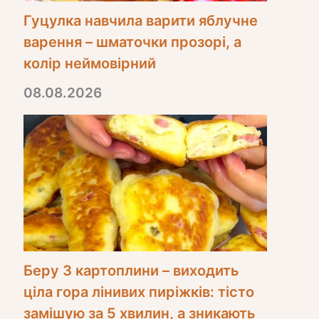
Гуцулка навчила варити яблучне
варення – шматочки прозорі, а
колір неймовірний
08.08.2026
Беру 3 картоплини – виходить
ціла гора лінивих пиріжків: тісто
замішую за 5 хвилин, а зникають