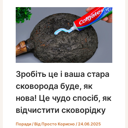
Зробіть це і ваша стара
сковорода буде, як
нова! Це чудо спосіб, як
відчистити сковорідку
Поради
/ Від
Просто Корисно
/
24.06.2025