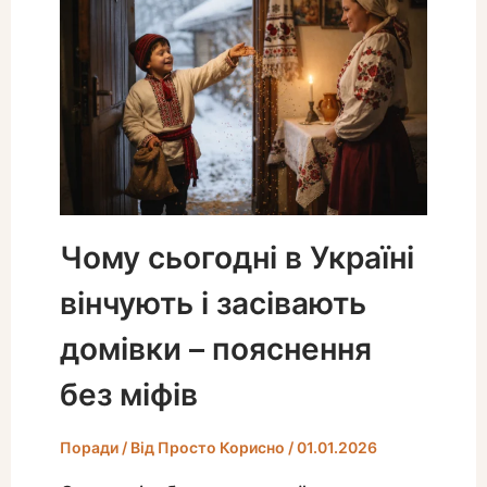
Чому сьогодні в Україні
вінчують і засівають
домівки – пояснення
без міфів
Поради
/ Від
Просто Корисно
/
01.01.2026