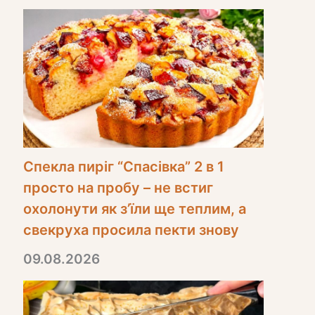
Спекла пиріг “Спасівка” 2 в 1
просто на пробу – не встиг
охолонути як з’їли ще теплим, а
свекруха просила пекти знову
09.08.2026