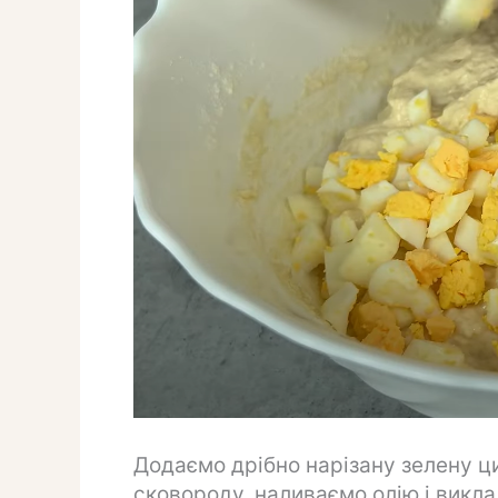
Додаємо дрібно нарізану зелену ц
сковороду, наливаємо олію і виклад