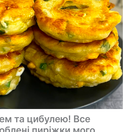
цем та цибулею! Все
люблені пиріжки мого