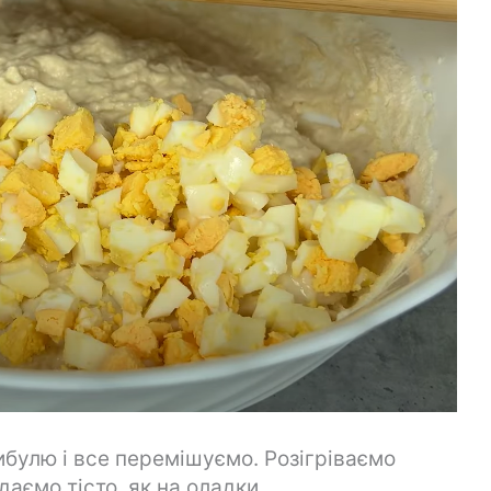
ибулю і все перемішуємо. Розігріваємо
аємо тісто, як на оладки.