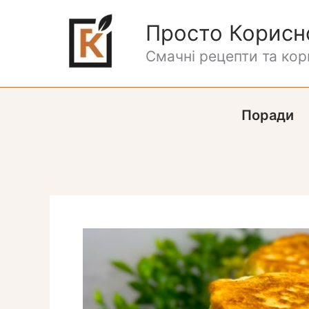
Перейти
до
Просто Корисн
вмісту
Смачні рецепти та кори
Поради