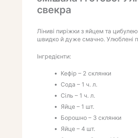
свекра
Ліниві пиріжки з яйцем та цибулею 
швидко й дуже смачно. Улюблені пи
Інгредієнти:
Кефір – 2 склянки
Сода – 1 ч. л.
Сіль – 1 ч. л.
Яйце – 1 шт.
Борошно – 3 склянки
Яйце – 4 шт.