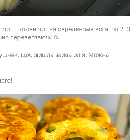
ості і готовності на середньому вогні по 2-3
чно перевертаючи їх.
шник, щоб зійшла зайва олія. Можна
ого!