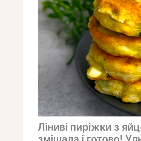
Ліниві пиріжки з яй
змішала і готово! У