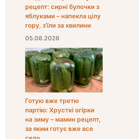
рецепт: сирні булочки з
яблуками – напекла цілу
гору, з’їли за хвилини
05.08.2026
Готую вже третю
партію: Хрусткі огірки
на зиму – мамин рецепт,
за яким готує вже все
село