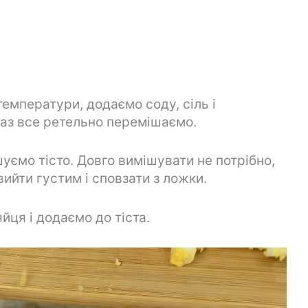
температури, додаємо соду, сіль і
аз все ретельно перемішаємо.
уємо тісто. Довго вимішувати не потрібно,
вийти густим і сповзати з ложки.
йця і додаємо до тіста.