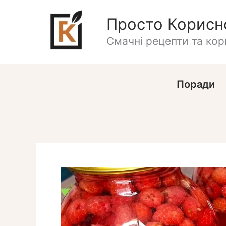
Перейти
до
Просто Корисн
вмісту
Смачні рецепти та кори
Поради