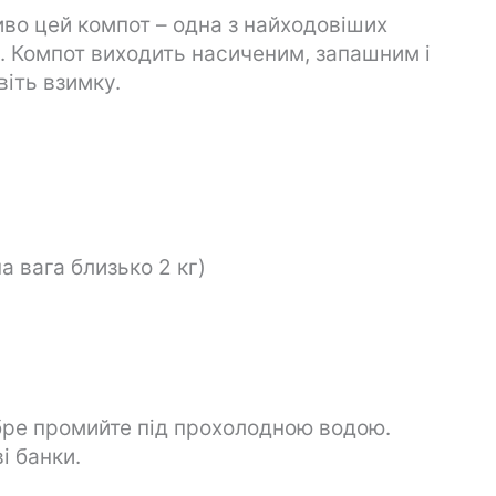
иво цей компот – одна з найходовіших
ь. Компот виходить насиченим, запашним і
віть взимку.
а вага близько 2 кг)
бре промийте під прохолодною водою.
і банки.