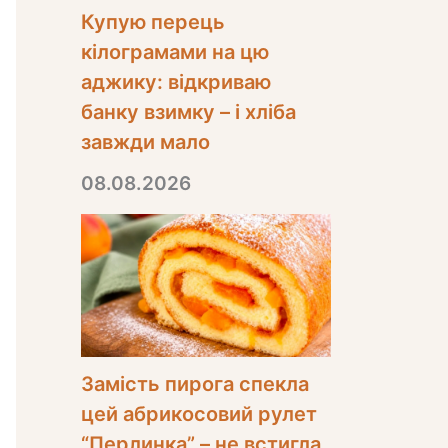
Купую перець
кілограмами на цю
аджику: відкриваю
банку взимку – і хліба
завжди мало
08.08.2026
Замість пирога спекла
цей абрикосовий рулет
“Перлинка” – не встигла