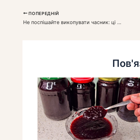
ПОПЕРЕДНІЙ
Не поспішайте викопувати часник: ці 3 ознаки покажуть, що настав ідеальний час
Пов'я