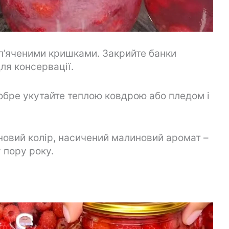
п’яченими кришками. Закрийте банки
я консервації.
обре укутайте теплою ковдрою або пледом і
новий колір, насичений малиновий аромат –
 пору року.