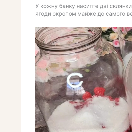
У кожну банку насипте дві склянки
ягоди окропом майже до самого ве