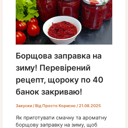
Борщова заправка на
зиму! Перевірений
рецепт, щороку по 40
банок закриваю!
Закуски
/ Від
Просто Корисно
/
21.08.2025
Як приготувати смачну та ароматну
борщову заправку на зиму, щоб