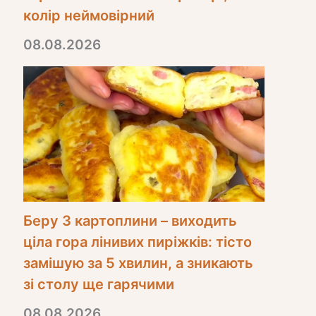
колір неймовірний
08.08.2026
Беру 3 картоплини – виходить
ціла гора лінивих пиріжків: тісто
замішую за 5 хвилин, а зникають
зі столу ще гарячими
08.08.2026