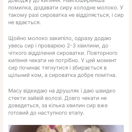
доводжу до кипіння. Найпоширеніша
помилка, додавати сиру холодне молоко. У
такому разі сироватка не відділяється, і сир
не вдається.
Щойно молоко закипіло, одразу додаю
увесь сир і проварюю 2-3 хвилини, до
чіткого відділення сироватки. Повторного
кипіння чекати не потрібно. У цей момент
сир починає тягнутися і збирається в
щільний ком, а сироватка добре помітна.
Масу відкидаю на друшляк і даю швидко
стекти зайвій волозі. Довго чекати не
доведеться, за кілька хвилин сир вже
готовий до наступного етапу.