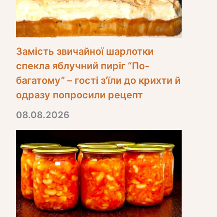
Замість звичайної шарлотки
спекла яблучний пиріг “По-
багатому” – гості з’їли до крихти й
одразу попросили рецепт
08.08.2026