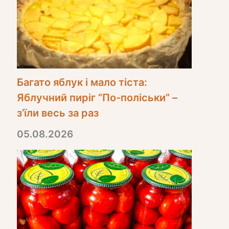
Багато яблук і мало тіста:
Яблучний пиріг “По-поліськи” –
з’їли весь за раз
05.08.2026