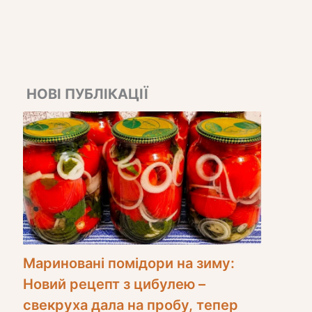
НОВІ ПУБЛІКАЦІЇ
Мариновані помідори на зиму:
Новий рецепт з цибулею –
свекруха дала на пробу, тепер