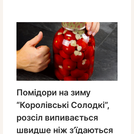
Помідори на зиму
“Королівські Солодкі”,
розсіл випивається
швидше ніж з’їдаються