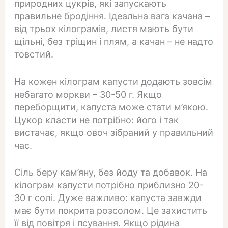
природних цукрів, які запускають
правильне бродіння. Ідеальна вага качана –
від трьох кілограмів, листя мають бути
щільні, без тріщин і плям, а качан – не надто
товстий.
На кожен кілограм капусти додають зовсім
небагато моркви – 30-50 г. Якщо
переборщити, капуста може стати м’якою.
Цукор класти не потрібно: його і так
вистачає, якщо овоч зібраний у правильний
час.
Сіль беру кам’яну, без йоду та добавок. На
кілограм капусти потрібно приблизно 20-
30 г солі. Дуже важливо: капуста завжди
має бути покрита розсолом. Це захистить
її від повітря і псування. Якщо рідина