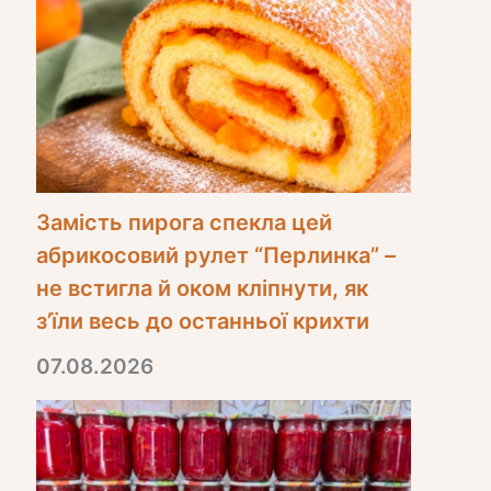
Замість пирога спекла цей
абрикосовий рулет “Перлинка” –
не встигла й оком кліпнути, як
з’їли весь до останньої крихти
07.08.2026