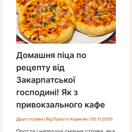
Домашня піца по
рецепту від
Закарпатської
господині! Як з
привокзального кафе
Другі страви
/ Від
Просто Корисно
/
02.11.2025
Проста і напрочуд смачна страва, яка