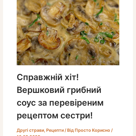
Справжній хіт!
Вершковий грибний
соус за перевіреним
рецептом сестри!
Другі страви
,
Рецепти
/ Від
Просто Корисно
/