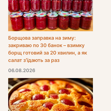
Борщова заправка на зиму:
закриваю по 30 банок – взимку
борщ готовий за 20 хвилин, а як
салат з’їдають за раз
06.08.2026