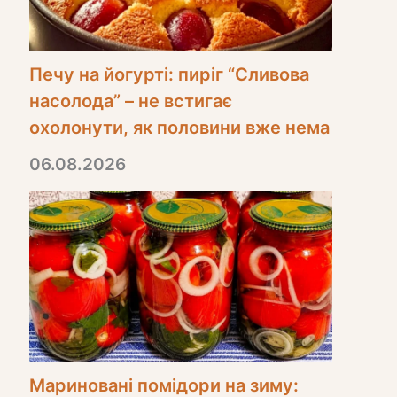
Печу на йогурті: пиріг “Сливова
насолода” – не встигає
охолонути, як половини вже нема
06.08.2026
Мариновані помідори на зиму: