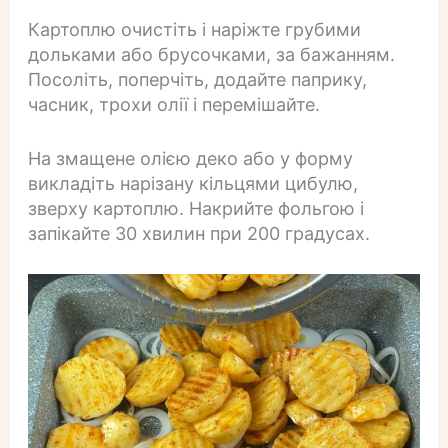
Картоплю очистіть і наріжте грубими
дольками або брусочками, за бажанням.
Посоліть, поперчіть, додайте паприку,
часник, трохи олії і перемішайте.
На змащене олією деко або у форму
викладіть нарізану кільцями цибулю,
зверху картоплю. Накрийте фольгою і
запікайте 30 хвилин при 200 градусах.