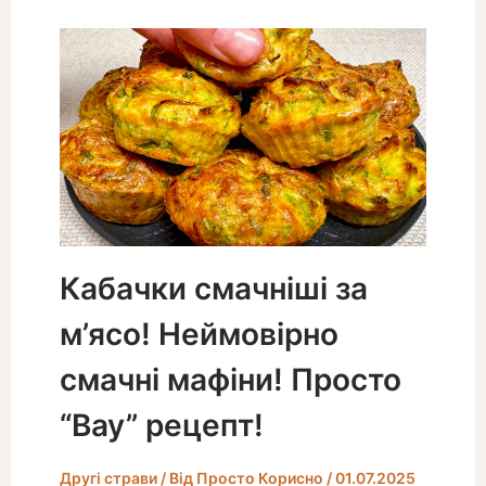
Кабачки смачніші за
м’ясо! Неймовірно
смачні мафіни! Просто
“Вау” рецепт!
Другі страви
/ Від
Просто Корисно
/
01.07.2025