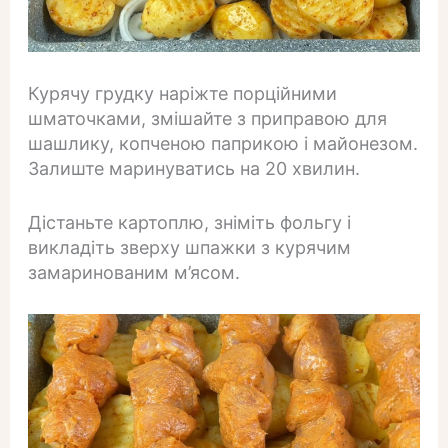
Курячу грудку наріжте порційними
шматочками, змішайте з приправою для
шашлику, копченою паприкою і майонезом.
Залиште маринуватись на 20 хвилин.
Дістаньте картоплю, зніміть фольгу і
викладіть зверху шпажки з курячим
замаринованим м’ясом.