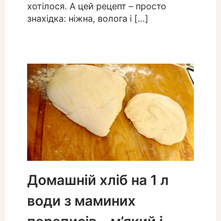
хотілося. А цей рецепт – просто
знахідка: ніжна, волога і […]
Домашній хліб на 1 л
води з маминих