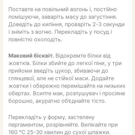
Поставте на повільний вогонь і, постійно
помішуючи, заваріть масу до загустіння.
Доведіть до кипіння, проваріть 2-3 секунди
і зніміть з вогню. Перекладіть у посуд і
повністю охолодіть.
Маковий бісквіт.
Відокремте білки від
жовтків. Білки збийте до легкої піни, у три
прийоми введіть цукор, збиваючи до
глянцевої, але не стійкої маси. Додайте
жовтки і обережно перемішайте на низьких
обертах. Всипте мак, розпушувач і просіяне
борошно, акуратно об’єднайте тісто.
Перекладіть у форму, застелену
пергаментом, розрівняйте. Випікайте при
160 °C 25-30 хвилин до сухої шпажки.