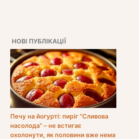
НОВІ ПУБЛІКАЦІЇ
Печу на йогурті: пиріг “Сливова
насолода” – не встигає
охолонути, як половини вже нема