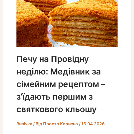
Печу на Провідну
неділю: Медівник за
сімейним рецептом –
з’їдають першим з
святкового кльошу
Випічка
/ Від
Просто Корисно
/
16.04.2026