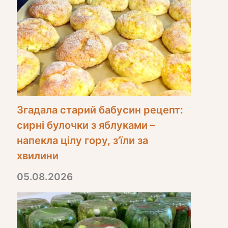
Згадала старий бабусин рецепт:
сирні булочки з яблуками –
напекла цілу гору, з’їли за
хвилини
05.08.2026