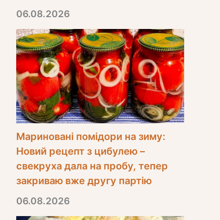
06.08.2026
Мариновані помідори на зиму:
Новий рецепт з цибулею –
свекруха дала на пробу, тепер
закриваю вже другу партію
06.08.2026