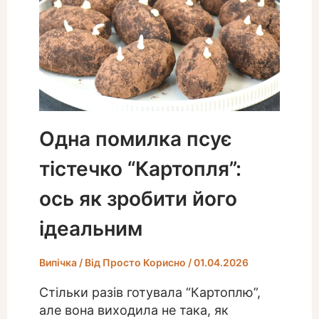
Одна помилка псує
тістечко “Картопля”:
ось як зробити його
ідеальним
Випічка
/ Від
Просто Корисно
/
01.04.2026
Стільки разів готувала “Картоплю”,
але вона виходила не така, як