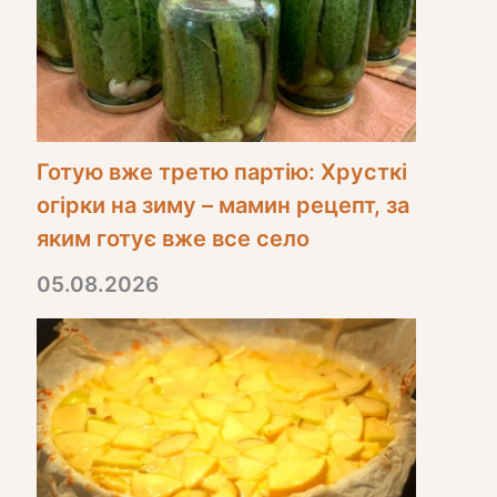
Готую вже третю партію: Хрусткі
огірки на зиму – мамин рецепт, за
яким готує вже все село
05.08.2026