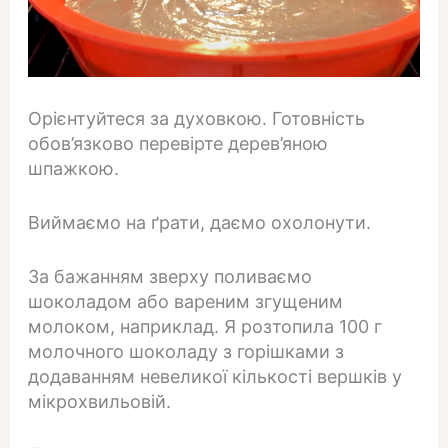
Орієнтуйтеся за духовкою. Готовність
обов’язково перевірте дерев’яною
шпажкою.
Виймаємо на ґрати, даємо охолонути.
За бажанням зверху поливаємо
шоколадом або вареним згущеним
молоком, наприклад. Я розтопила 100 г
молочного шоколаду з горішками з
додаванням невеликої кількості вершків у
мікрохвильовій.