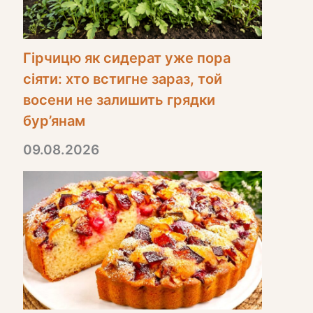
Гірчицю як сидерат уже пора
сіяти: хто встигне зараз, той
восени не залишить грядки
бур’янам
09.08.2026