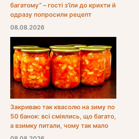
багатому” – гості з’їли до крихти й
одразу попросили рецепт
08.08.2026
Закриваю так квасолю на зиму по
50 банок: всі сміялись, що багато,
а взимку питали, чому так мало
08.08.2026