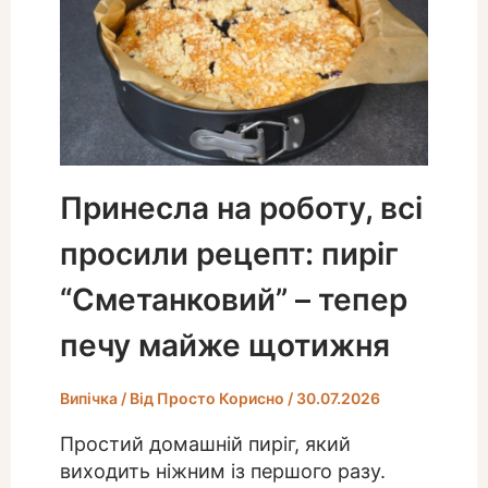
Принесла на роботу, всі
просили рецепт: пиріг
“Сметанковий” – тепер
печу майже щотижня
Випічка
/ Від
Просто Корисно
/
30.07.2026
Простий домашній пиріг, який
виходить ніжним із першого разу.