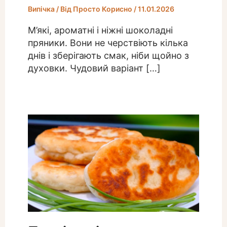
Випічка
/ Від
Просто Корисно
/
11.01.2026
М’які, ароматні і ніжні шоколадні
пряники. Вони не черствіють кілька
днів і зберігають смак, ніби щойно з
духовки. Чудовий варіант […]