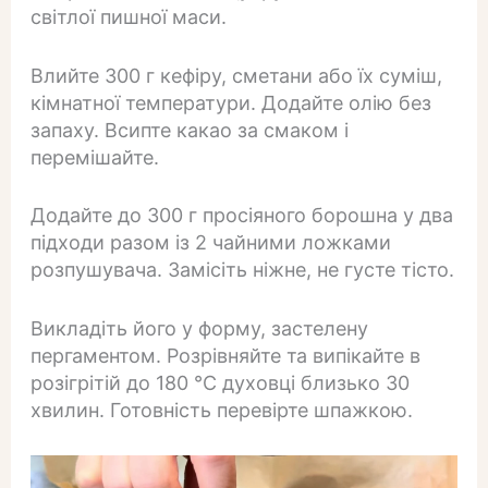
світлої пишної маси.
Влийте 300 г кефіру, сметани або їх суміш,
кімнатної температури. Додайте олію без
запаху. Всипте какао за смаком і
перемішайте.
Додайте до 300 г просіяного борошна у два
підходи разом із 2 чайними ложками
розпушувача. Замісіть ніжне, не густе тісто.
Викладіть його у форму, застелену
пергаментом. Розрівняйте та випікайте в
розігрітій до 180 °C духовці близько 30
хвилин. Готовність перевірте шпажкою.