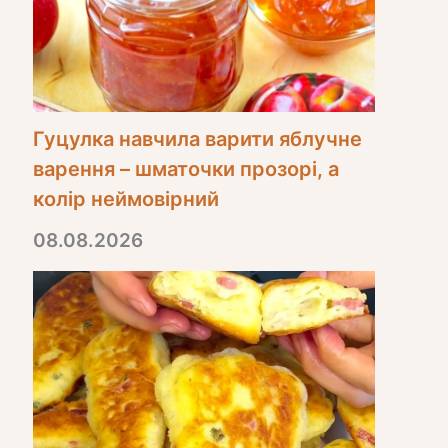
Гуцулка навчила варити яблучне
варення – шматочки прозорі, а
колір неймовірний
08.08.2026