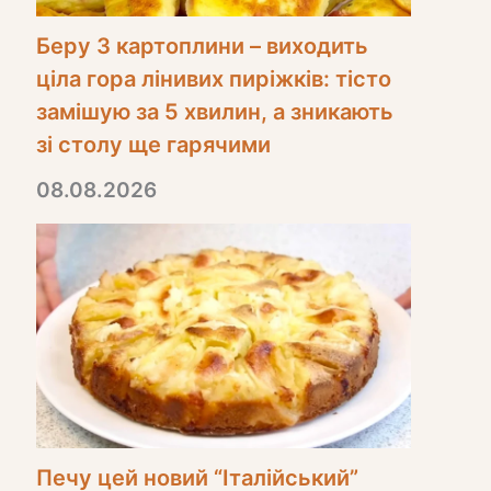
Беру 3 картоплини – виходить
ціла гора лінивих пиріжків: тісто
замішую за 5 хвилин, а зникають
зі столу ще гарячими
08.08.2026
Печу цей новий “Італійський”