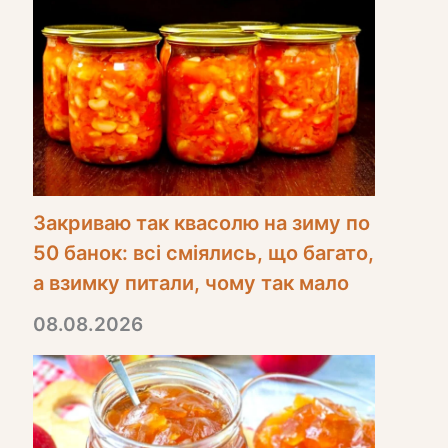
Закриваю так квасолю на зиму по
50 банок: всі сміялись, що багато,
а взимку питали, чому так мало
08.08.2026