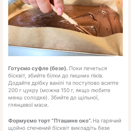
Готуємо суфле (безе).
Поки печеться
бісквіт, збийте білки до пишних піків.
Додайте дрібку ванілі та поступово всипте
200 г цукру (можна 150 г, якщо любите
менш солодке). Збийте до щільної,
глянцевої маси.
Формуємо торт “Пташине око”.
На гарячий
щойно спечений бісквіт викладіть безе