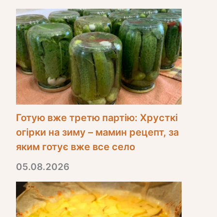
Готую вже третю партію: Хрусткі
огірки на зиму – мамин рецепт, за
яким готує вже все село
05.08.2026