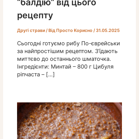
“балдію” від цього
рецепту
Другі страви
/ Від
Просто Корисно
/
31.05.2025
Сьогодні готуємо рибу По-єврейськи
за найпростішим рецептом. З’їдають
миттєво до останнього шматочка.
Інгредієнти: Минтай – 800 г Цибуля
ріпчаста – […]