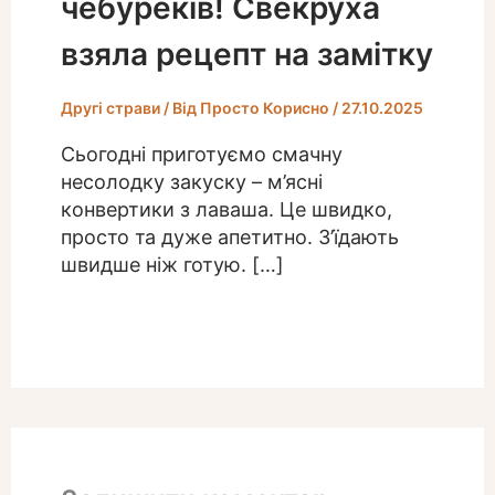
чебуреків! Свекруха
взяла рецепт на замітку
Другі страви
/ Від
Просто Корисно
/
27.10.2025
Сьогодні приготуємо смачну
несолодку закуску – м’ясні
конвертики з лаваша. Це швидко,
просто та дуже апетитно. З’їдають
швидше ніж готую. […]