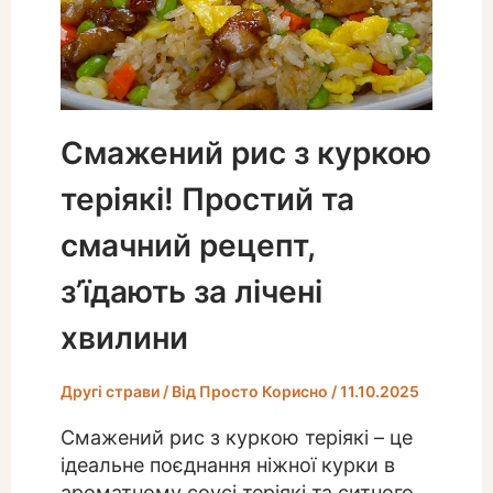
Смажений рис з куркою
теріякі! Простий та
смачний рецепт,
з’їдають за лічені
хвилини
Другі страви
/ Від
Просто Корисно
/
11.10.2025
Смажений рис з куркою теріякі – це
ідеальне поєднання ніжної курки в
ароматному соусі теріякі та ситного