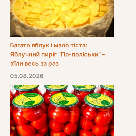
Багато яблук і мало тіста:
Яблучний пиріг “По-поліськи” –
з’їли весь за раз
05.08.2026