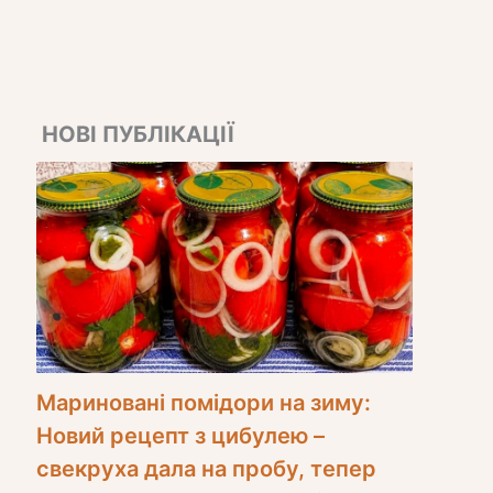
НОВІ ПУБЛІКАЦІЇ
Мариновані помідори на зиму:
Новий рецепт з цибулею –
свекруха дала на пробу, тепер