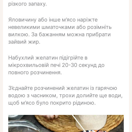
різкого запаху.
Яловичину або інше м’ясо наріжте
невеликими шматочками або розімніть
вилкою. За бажанням можна прибрати
зайвий жир.
Набухлий желатин підігрійте в
мікрохвильовій печі 20-30 секунд до
повного розчинення.
З’єднайте розчинений желатин із гарячою
водою з часником, трохи долийте ще води,
щоб м’ясо було покрито рідиною.