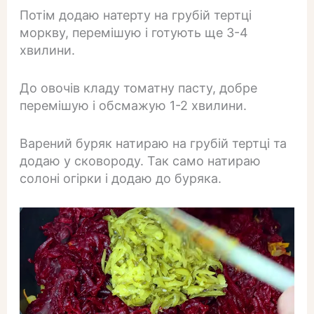
Потім додаю натерту на грубій тертці
моркву, перемішую і готують ще 3-4
хвилини.
До овочів кладу томатну пасту, добре
перемішую і обсмажую 1-2 хвилини.
Варений буряк натираю на грубій тертці та
додаю у сковороду. Так само натираю
солоні огірки і додаю до буряка.