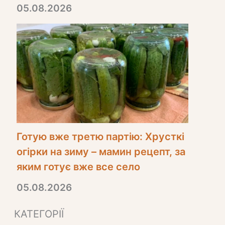
05.08.2026
Готую вже третю партію: Хрусткі
огірки на зиму – мамин рецепт, за
яким готує вже все село
05.08.2026
КАТЕГОРІЇ