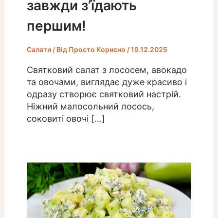
завжди з’їдають
першим!
Салати
/ Від
Просто Корисно
/
19.12.2025
Святковий салат з лососем, авокадо
та овочами, виглядає дуже красиво і
одразу створює святковий настрій.
Ніжний малосольний лосось,
соковиті овочі […]