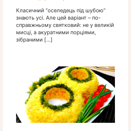
Класичний “оселедець під шубою”
знають усі. Але цей варіант – по-
справжньому святковий: не у великій
мисці, а акуратними порціями,
зібраними […]