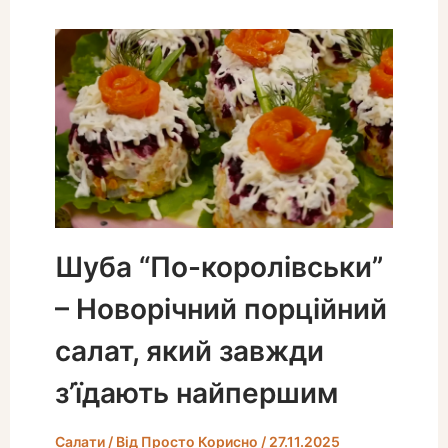
Шуба “По-королівськи”
– Новорічний порційний
салат, який завжди
з’їдають найпершим
Салати
/ Від
Просто Корисно
/
27.11.2025