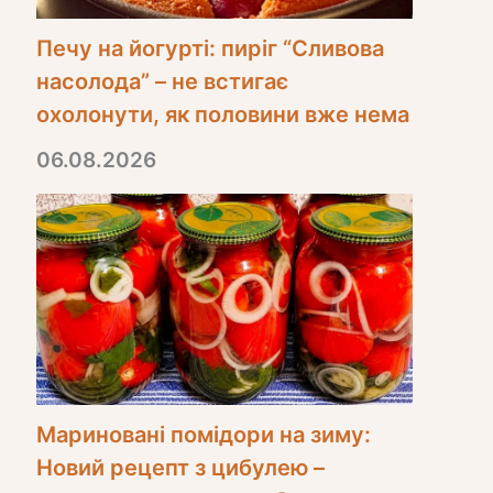
Печу на йогурті: пиріг “Сливова
насолода” – не встигає
охолонути, як половини вже нема
06.08.2026
Мариновані помідори на зиму:
Новий рецепт з цибулею –