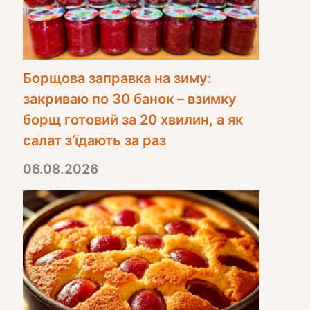
Борщова заправка на зиму:
закриваю по 30 банок – взимку
борщ готовий за 20 хвилин, а як
салат з’їдають за раз
06.08.2026