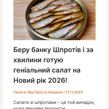
Беру банку Шпротів і за
хвилини готую
геніальний салат на
Новий рік 2026!
Салати
/ Від
Просто Корисно
/
27.11.2025
Салати зі шпротами – це той випадок,
коли звичайні продукти