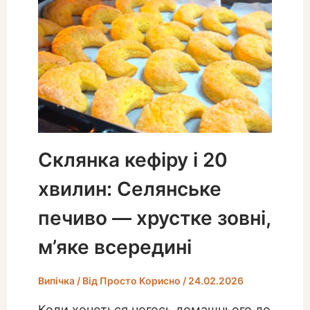
Склянка кефіру і 20
хвилин: Селянське
печиво — хрустке зовні,
м’яке всередині
Випічка
/ Від
Просто Корисно
/
24.02.2026
Коли хочеться чогось домашнього до