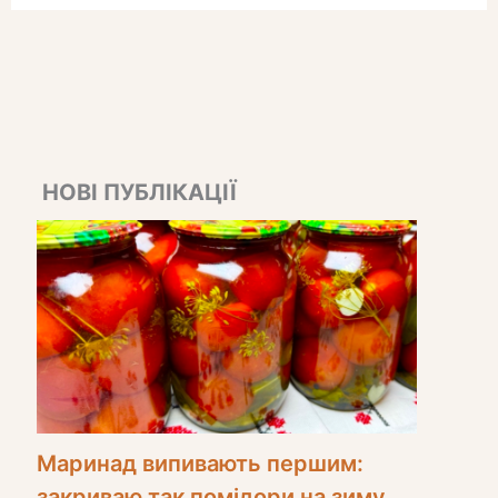
НОВІ ПУБЛІКАЦІЇ
Маринад випивають першим:
закриваю так помідори на зиму