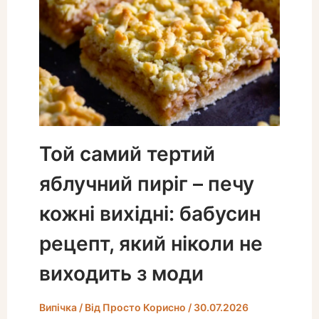
Той самий тертий
яблучний пиріг – печу
кожні вихідні: бабусин
рецепт, який ніколи не
виходить з моди
Випічка
/ Від
Просто Корисно
/
30.07.2026