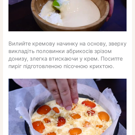
Вилийте кремову начинку на основу, зверху
викладіть половинки абрикосів зрізом
донизу, злегка втискаючи у крем. Посипте
пиріг підготовленою пісочною крихтою.