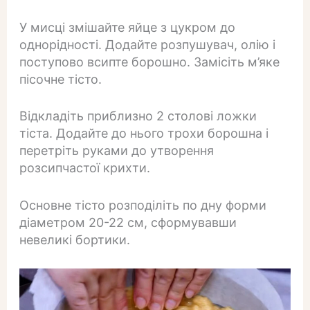
У мисці змішайте яйце з цукром до
однорідності. Додайте розпушувач, олію і
поступово всипте борошно. Замісіть м’яке
пісочне тісто.
Відкладіть приблизно 2 столові ложки
тіста. Додайте до нього трохи борошна і
перетріть руками до утворення
розсипчастої крихти.
Основне тісто розподіліть по дну форми
діаметром 20-22 см, сформувавши
невеликі бортики.