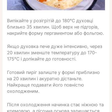
Випікайте у розігрітій до 180°C духовці
близько 35 хвилин. Щоб верх не підгорів,
накрийте форму пергаментом або фольгою.
Якщо духовка пече дуже інтенсивно, через
20 хвилин зменште температуру до 170-
175°C і допікайте до готовності.
Готовий пиріг залиште у формі приблизно
на 20 хвилин і акуратно дістаньте.
Найкраще подавати його повністю
охолодженим.
Після охолодження начинка стає ніжною та
кремовою, а пісочна основа залишається